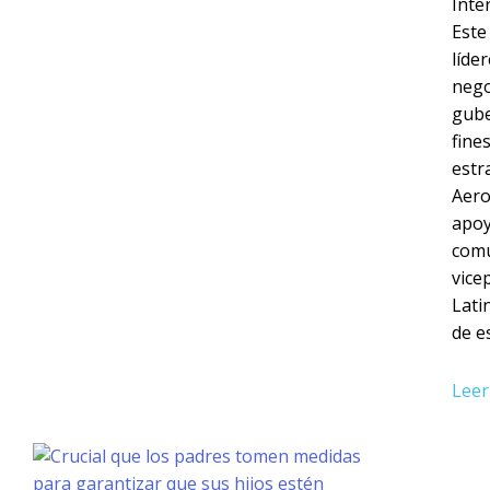
Inte
Este
líde
nego
gube
fine
estr
Aero
apoy
comu
vice
Lati
de e
Leer