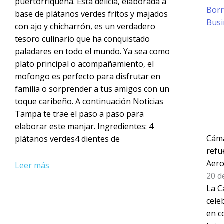
puertorriqueña. Esta delicia, elaborada a
base de plátanos verdes fritos y majados
con ajo y chicharrón, es un verdadero
tesoro culinario que ha conquistado
paladares en todo el mundo. Ya sea como
plato principal o acompañamiento, el
mofongo es perfecto para disfrutar en
familia o sorprender a tus amigos con un
toque caribeño. A continuación Noticias
Tampa te trae el paso a paso para
elaborar este manjar. Ingredientes: 4
Cáma
plátanos verdes4 dientes de
refu
Aero
Leer más
20 d
La C
cele
en c