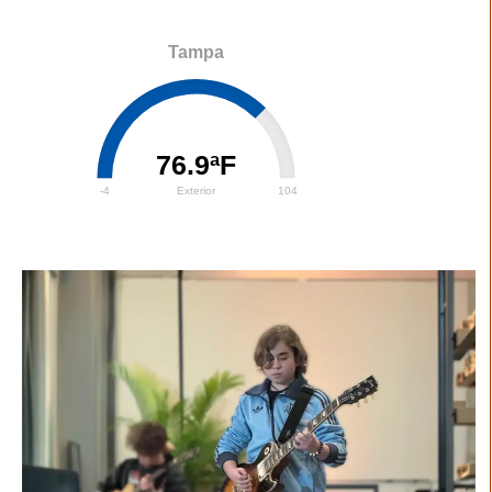
Tampa
76.9ªF
-4
Exterior
104