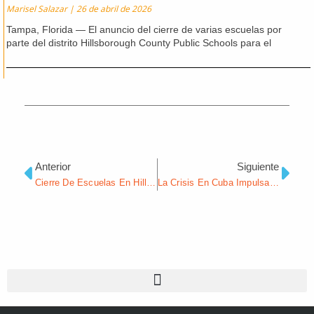
Marisel Salazar
26 de abril de 2026
Tampa, Florida — El anuncio del cierre de varias escuelas por
parte del distrito Hillsborough County Public Schools para el
Ant
Sig
Anterior
Siguiente
Cierre De Escuelas En Hillsborough Impulsa Movilización Comunitaria Para Salvar La Escuela Pizzo K-8
La Crisis En Cuba Impulsa Red De Ayuda Entre Organizaciones De Fe Que Toman Acción Para Llevar Ayuda Urgente