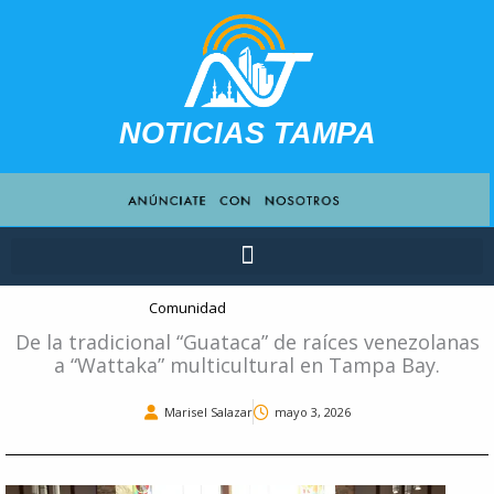
Ir
contenido
al
contenido
NOTICIAS TAMPA
Comunidad
De la tradicional “Guataca” de raíces venezolanas
a “Wattaka” multicultural en Tampa Bay.
Marisel Salazar
mayo 3, 2026