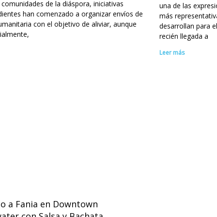
s comunidades de la diáspora, iniciativas
una de las expresi
dientes han comenzado a organizar envíos de
más representativ
manitaria con el objetivo de aliviar, aunque
desarrollan para e
ialmente,
recién llegada a
Leer más
to a Fania en Downtown
ater con Salsa y Bachata