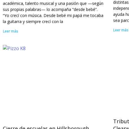
distinta
académica, talento musical y una pasión que —según
indepen
sus propias palabras— lo acompaña “desde bebé”.
ayuda hu
“Yo crecí con música. Desde bebé mi papá me tocaba
sea parc
la guitarra y siempre crecí con la
Leer más
Leer más
Tribu
Cierre de escuelas en Hillsborough
Clearw