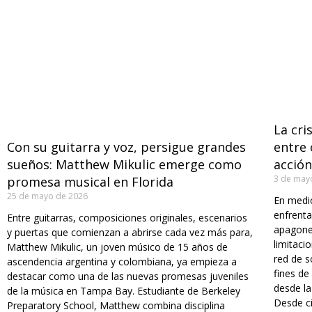
La cri
Con su guitarra y voz, persigue grandes
entre
sueños: Matthew Mikulic emerge como
acción
3 de may
promesa musical en Florida
25 de mayo de 2026
En medio
enfrenta
Entre guitarras, composiciones originales, escenarios
apagone
y puertas que comienzan a abrirse cada vez más para,
limitaci
Matthew Mikulic, un joven músico de 15 años de
red de s
ascendencia argentina y colombiana, ya empieza a
fines de
destacar como una de las nuevas promesas juveniles
desde la
de la música en Tampa Bay. Estudiante de Berkeley
Desde c
Preparatory School, Matthew combina disciplina