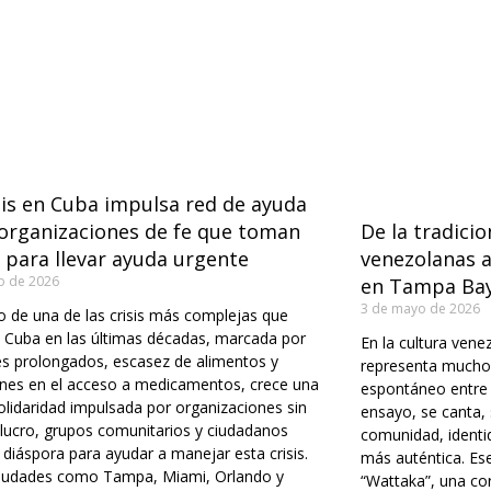
sis en Cuba impulsa red de ayuda
 organizaciones de fe que toman
De la tradicio
 para llevar ayuda urgente
venezolanas a
o de 2026
en Tampa Bay
3 de mayo de 2026
 de una de las crisis más complejas que
 Cuba en las últimas décadas, marcada por
En la cultura vene
s prolongados, escasez de alimentos y
representa mucho
ones en el acceso a medicamentos, crece una
espontáneo entre a
olidaridad impulsada por organizaciones sin
ensayo, se canta, 
 lucro, grupos comunitarios y ciudadanos
comunidad, identid
 diáspora para ayudar a manejar esta crisis.
más auténtica. Ese
iudades como Tampa, Miami, Orlando y
“Wattaka”, una co