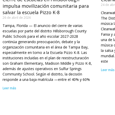
24 de abr
impulsa movilización comunitaria para
salvar la escuela Pizzo K-8
Clearwat
26 de abril de 2026
The Dist
música l
Tampa, Florida — El anuncio del cierre de varias
Clearwat
escuelas por parte del distrito Hillsborough County
Fania y 
Public Schools para el año escolar 2027-2028
una de l
continúa generando preocupación, debate y la
música 
organización comunitaria en el área de Tampa Bay,
la salsa 
especialmente en torno a la Escuela Pizzo K-8. Las
mundial.
instituciones incluidas en el plan de reestructuración
este
son Graham Elementary, Madison Middle y Pizzo K-8,
además de ajustes operativos en Sulfur Springs
Leer más
Community School. Según el distrito, la decisión
responde a una baja matrícula —entre el 40% y 60%
Leer más