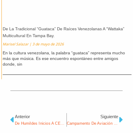
De La Tradicional “Guataca” De Raíces Venezolanas A “Wattaka”
Multicultural En Tampa Bay.
Marisel Salazar
3 de mayo de 2026
En la cultura venezolana, la palabra “guataca” representa mucho
más que música. Es ese encuentro espontáneo entre amigos
donde, sin
Ant
Sig
Anterior
Siguiente
De Humildes Inicios A CEO: Sandra Atiles-Tyrrell
Campamento De Aviación Para Niñas Inspira A Futuras Líderes En Tampa