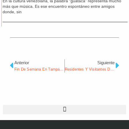
En la cultura venezolana, la palabra “guataca” representa mucho
más que música. Es ese encuentro espontáneo entre amigos
donde, sin
Ant
Sig
Anterior
Siguiente
Fin De Semana En Tampa: Cielos Nublados Y Tormentas Eléctricas Con Altas Sensaciones Térmicas
Residentes Y Visitantes De Tampa Bay Podrían Reclamar Reembolsos Por Impuesto Inconstitucional