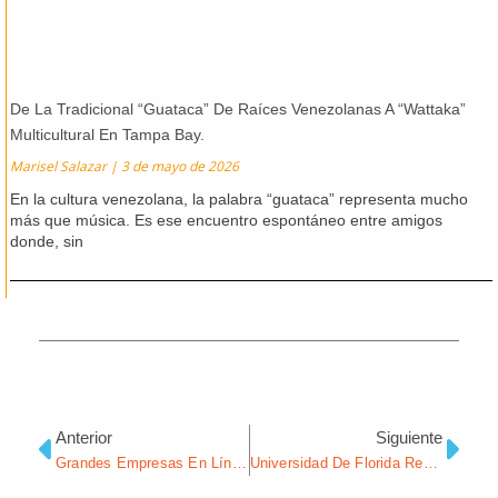
De La Tradicional “Guataca” De Raíces Venezolanas A “Wattaka”
Multicultural En Tampa Bay.
Marisel Salazar
3 de mayo de 2026
En la cultura venezolana, la palabra “guataca” representa mucho
más que música. Es ese encuentro espontáneo entre amigos
donde, sin
Ant
Sig
Anterior
Siguiente
Grandes Empresas En Línea Se Unen Para Combatir Las Reseñas Falsas
Universidad De Florida Resuelve Acusaciones De Discriminación Salarial