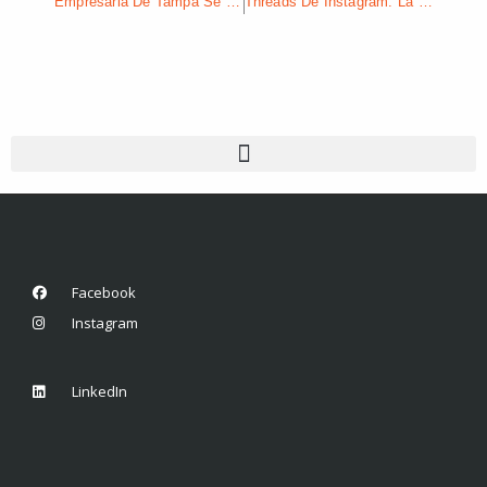
Empresaria De Tampa Se Destaca Por Su Valentía Y Compromiso Con El Empoderamiento Femenino
Threads De Instagram: La Revolución Del Microblogging Que Desafía A Twitter
Facebook
Instagram
LinkedIn