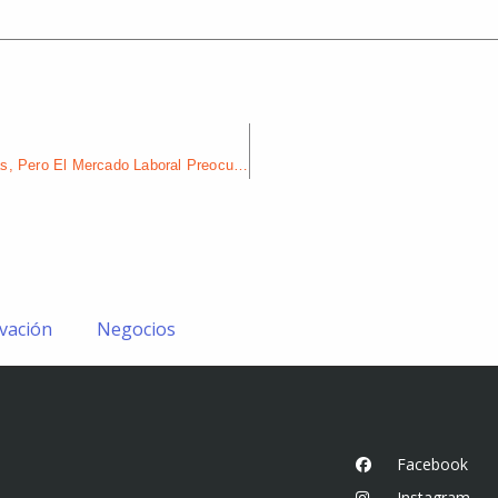
Optimismo Económico En Aumento: Los Estadounidenses Confían Más, Pero El Mercado Laboral Preocupa
vación
Negocios
Facebook
Instagram