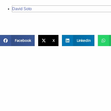
David Soto
Facebook
X
LinkedIn