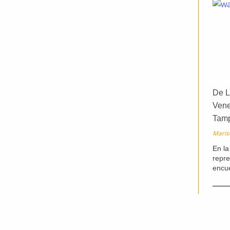
De L
Vene
Tamp
Maris
En la
repr
encu