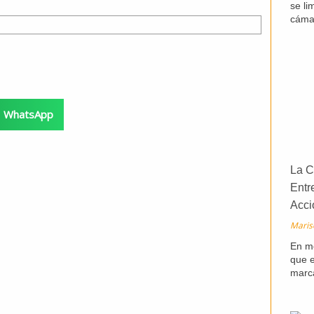
se li
cáma
WhatsApp
La C
Entr
Acci
Maris
En me
que e
marc