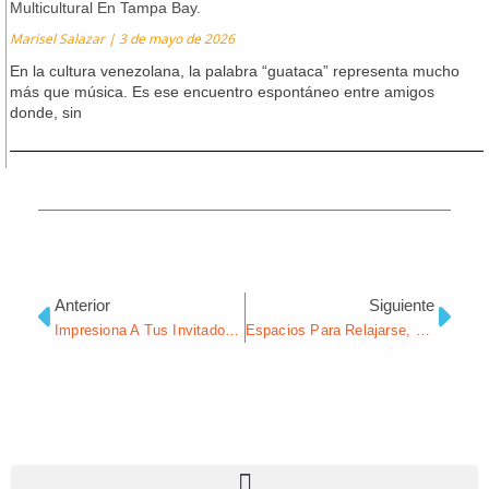
Multicultural En Tampa Bay.
Marisel Salazar
3 de mayo de 2026
En la cultura venezolana, la palabra “guataca” representa mucho
más que música. Es ese encuentro espontáneo entre amigos
donde, sin
Ant
Sig
Anterior
Siguiente
Impresiona A Tus Invitados Con Esta Deliciosa Receta De Flan De Caramelo
Espacios Para Relajarse, El Nuevo Estándar En El Diseño Creativo De Oficinas