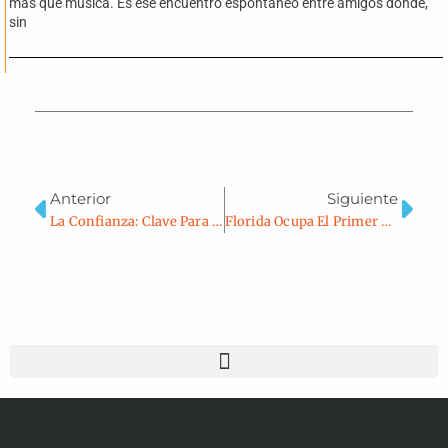
más que música. Es ese encuentro espontáneo entre amigos donde,
sin
Ant
Sig
Anterior
Siguiente
La Confianza: Clave Para El Liderazgo Efectivo
Florida Ocupa El Primer Lugar En Libertad Educativa Por Tercer Año Consecutivo