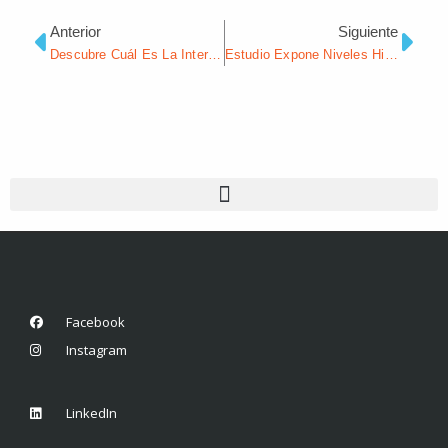
Anterior
Siguiente
Descubre Cuál Es La Intersección Más Peligrosa De Tampa Según Un Nuevo Estudio
Estudio Expone Niveles Históricos En El Uso De Cannabis Y Alucinógenos
Facebook
Instagram
LinkedIn