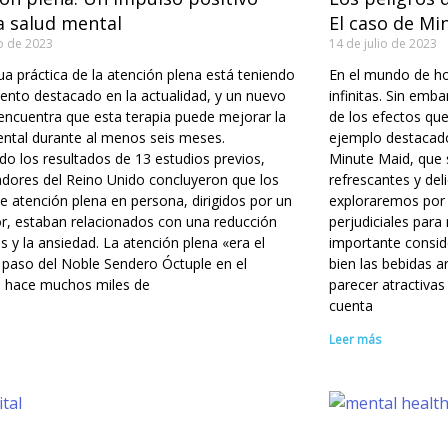
a salud mental
El caso de Mi
io de 2023
14 de julio de 2023
ua práctica de la atención plena está teniendo
En el mundo de ho
nto destacado en la actualidad, y un nuevo
infinitas. Sin emb
encuentra que esta terapia puede mejorar la
de los efectos que
ntal durante al menos seis meses.
ejemplo destacado 
do los resultados de 13 estudios previos,
Minute Maid, que
adores del Reino Unido concluyeron que los
refrescantes y deli
e atención plena en persona, dirigidos por un
exploraremos por 
or, estaban relacionados con una reducción
perjudiciales par
és y la ansiedad. La atención plena «era el
importante conside
 paso del Noble Sendero Óctuple en el
bien las bebidas a
 hace muchos miles de
parecer atractivas
cuenta
Leer más