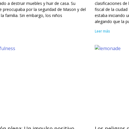
o a destruir muebles y huir de casa. Su
clasificaciones de l
e preocupaba por la seguridad de Mason y del
fiscal de la ciuda
 la familia. Sin embargo, los niños
estaba iniciando u
alegando que la p
Leer más
ón plena: Un impulso positivo
Los peligros d