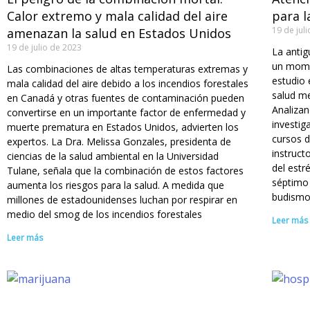
Calor extremo y mala calidad del aire
para l
19 de jul
amenazan la salud en Estados Unidos
19 de julio de 2023
La antig
un mome
Las combinaciones de altas temperaturas extremas y
estudio 
mala calidad del aire debido a los incendios forestales
salud me
en Canadá y otras fuentes de contaminación pueden
Analizan
convertirse en un importante factor de enfermedad y
investig
muerte prematura en Estados Unidos, advierten los
cursos d
expertos. La Dra. Melissa Gonzales, presidenta de
instruct
ciencias de la salud ambiental en la Universidad
del estr
Tulane, señala que la combinación de estos factores
séptimo
aumenta los riesgos para la salud. A medida que
budismo
millones de estadounidenses luchan por respirar en
medio del smog de los incendios forestales
Leer más
Leer más