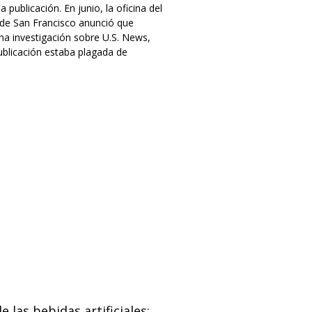
a publicación. En junio, la oficina del
d de San Francisco anunció que
na investigación sobre U.S. News,
ublicación estaba plagada de
e las bebidas artificiales: