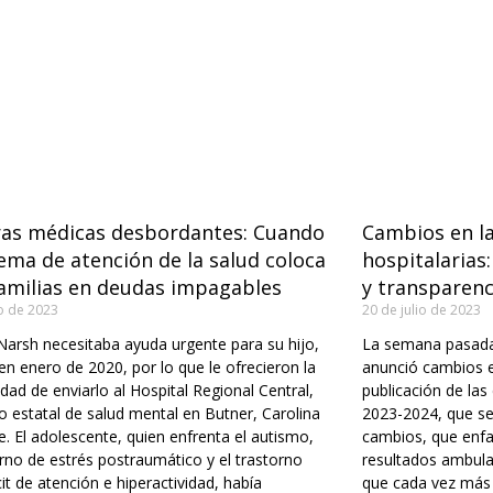
ras médicas desbordantes: Cuando
Cambios en la
tema de atención de la salud coloca
hospitalarias
familias en deudas impagables
y transparenc
io de 2023
20 de julio de 2023
Narsh necesitaba ayuda urgente para su hijo,
La semana pasada
n enero de 2020, por lo que le ofrecieron la
anunció cambios e
dad de enviarlo al Hospital Regional Central,
publicación de las 
o estatal de salud mental en Butner, Carolina
2023-2024, que se
e. El adolescente, quien enfrenta el autismo,
cambios, que enfat
orno de estrés postraumático y el trastorno
resultados ambul
cit de atención e hiperactividad, había
que cada vez más c