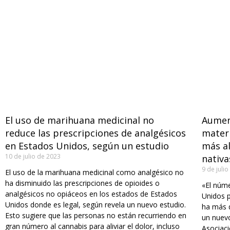
El uso de marihuana medicinal no
Aumen
reduce las prescripciones de analgésicos
matern
en Estados Unidos, según un estudio
más al
10 de julio de 2023
nativ
9 de juli
El uso de la marihuana medicinal como analgésico no
ha disminuido las prescripciones de opioides o
«El núm
analgésicos no opiáceos en los estados de Estados
Unidos 
Unidos donde es legal, según revela un nuevo estudio.
ha más q
Esto sugiere que las personas no están recurriendo en
un nuevo
gran número al cannabis para aliviar el dolor, incluso
Asociaci