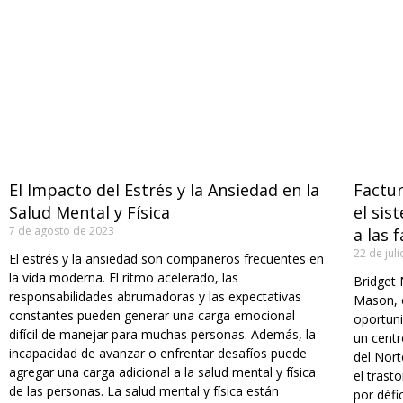
El Impacto del Estrés y la Ansiedad en la
Factu
Salud Mental y Física
el sis
7 de agosto de 2023
a las 
22 de jul
El estrés y la ansiedad son compañeros frecuentes en
la vida moderna. El ritmo acelerado, las
Bridget 
responsabilidades abrumadoras y las expectativas
Mason, e
constantes pueden generar una carga emocional
oportuni
difícil de manejar para muchas personas. Además, la
un centr
incapacidad de avanzar o enfrentar desafíos puede
del Nort
agregar una carga adicional a la salud mental y física
el trast
de las personas. La salud mental y física están
por défi