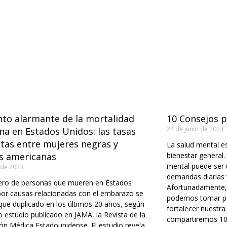
to alarmante de la mortalidad
10 Consejos p
24 de junio de 2023
a en Estados Unidos: las tasas
tas entre mujeres negras y
La salud mental es
as americanas
bienestar general.
mental puede ser 
o de 2023
demandas diarias y
ero de personas que mueren en Estados
Afortunadamente, 
por causas relacionadas con el embarazo se
podemos tomar par
ue duplicado en los últimos 20 años, según
fortalecer nuestra 
 estudio publicado en JAMA, la Revista de la
compartiremos 10
ón Médica Estadounidense. El estudio revela